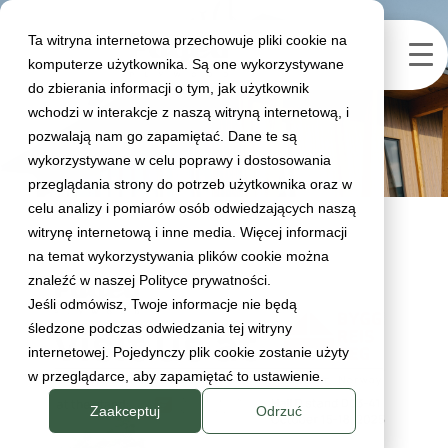
Ta witryna internetowa przechowuje pliki cookie na
komputerze użytkownika. Są one wykorzystywane
Day
do zbierania informacji o tym, jak użytkownik
wchodzi w interakcje z naszą witryną internetową, i
september 29, 2025
pozwalają nam go zapamiętać. Dane te są
wykorzystywane w celu poprawy i dostosowania
przeglądania strony do potrzeb użytkownika oraz w
celu analizy i pomiarów osób odwiedzających naszą
witrynę internetową i inne media. Więcej informacji
na temat wykorzystywania plików cookie można
znaleźć w naszej Polityce prywatności.
Jeśli odmówisz, Twoje informacje nie będą
śledzone podczas odwiedzania tej witryny
internetowej. Pojedynczy plik cookie zostanie użyty
w przeglądarce, aby zapamiętać to ustawienie.
Zaakceptuj
Odrzuć