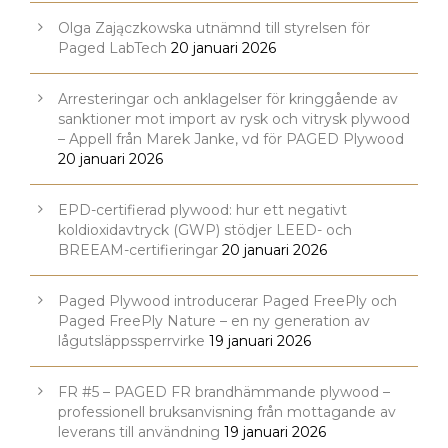
Olga Zajączkowska utnämnd till styrelsen för
Paged LabTech
20 januari 2026
Arresteringar och anklagelser för kringgående av
sanktioner mot import av rysk och vitrysk plywood
– Appell från Marek Janke, vd för PAGED Plywood
20 januari 2026
EPD-certifierad plywood: hur ett negativt
koldioxidavtryck (GWP) stödjer LEED- och
BREEAM-certifieringar
20 januari 2026
Paged Plywood introducerar Paged FreePly och
Paged FreePly Nature – en ny generation av
lågutsläppssperrvirke
19 januari 2026
FR #5 – PAGED FR brandhämmande plywood –
professionell bruksanvisning från mottagande av
leverans till användning
19 januari 2026