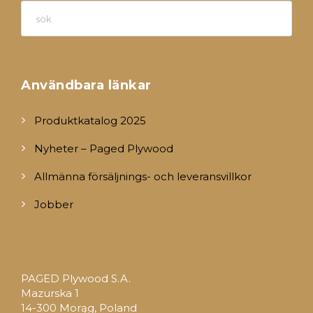
När
Användbara länkar
Produktkatalog 2025
Nyheter – Paged Plywood
Allmänna försäljnings- och leveransvillkor
Jobber
PAGED Plywood S.A.
Mazurska 1
14-300 Morąg, Poland