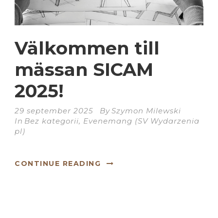
Välkommen till
mässan SICAM
2025!
29 september 2025
By
Szymon Milewski
In
Bez kategorii
,
Evenemang (SV Wydarzenia
pl)
CONTINUE READING