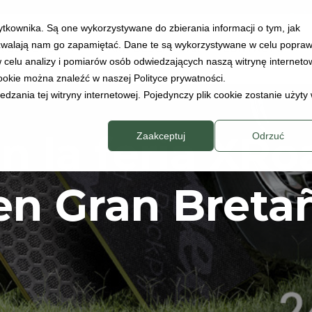
ytkownika. Są one wykorzystywane do zbierania informacji o tym, jak
pozwalają nam go zapamiętać. Dane te są wykorzystywane w celu popra
RODUCTOS
PARA DESCARGAR
CONTACTO
w celu analizy i pomiarów osób odwiedzających naszą witrynę interneto
cookie można znaleźć w naszej Polityce prywatności.
zania tej witryny internetowej. Pojedynczy plik cookie zostanie użyty
n la feria XRo
Zaakceptuj
Odrzuć
en Gran Breta