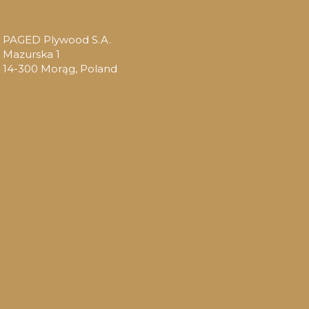
PAGED Plywood S.A.
Mazurska 1
14-300 Morąg, Poland
lechas de arriba y abajo para revisarlos y Enter para ir a l