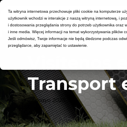
Ta witryna internetowa przechowuje pliki cookie na komputerze uż
użytkownik wchodzi w interakcje z naszą witryną internetową, i 
ACERCA DE NOSOTROS
P
i dostosowania przeglądania strony do potrzeb użytkownika oraz 
i inne media. Więcej informacji na temat wykorzystywania plików 
Jeśli odmówisz, Twoje informacje nie będą śledzone podczas odwied
przeglądarce, aby zapamiętać to ustawienie.
Visítenos e
Transport 
27 mayo 2025