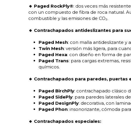
🔹 Paged RockPly®
: dos veces más resistent
con un compuesto de fibra de roca natural. A
combustible y las emisiones de CO₂.
🔹 Contrachapados antideslizantes para sue
Paged Mesh
: con malla antideslizante y 
Twin Mesh
: versión más ligera, para cuan
Paged Hexa
: con diseño en forma de panal
Paged Trans
: para cargas extremas, resi
químicos.
🔹 Contrachapados para paredes, puertas e 
Paged BirchPly
: contrachapado clásico d
Paged SidePly
: para paredes laterales d
Paged DesignPly
: decorativa, con lamin
Paged Phon
: insonorizante, cómoda para 
🔹 Contrachapados especiales: