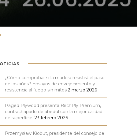
a
OTICIAS
¿Cómo comprobar si la madera resistirá el paso
de los años? Ensayos de envejecimiento y
resistencia al fuego sin mitos
2 marzo 2026
Paged Plywood presenta BirchPly Premium,
contrachapado de abedul con la mejor calidad
de superficie.
23 febrero 2026
Przemysław Kłobut, presidente del consejo de